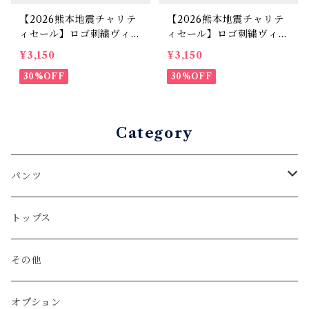
【2026熊本地震チャリテ
【2026熊本地震チャリテ
ィセール】ロゴ刺繍ヴィン
ィセール】ロゴ刺繍ヴィン
テージテイストTシャツ
テージテイストTシャツ
¥3,150
¥3,150
カーキ
ブラック
30%OFF
30%OFF
Category
パンツ
ロングパンツ
トップス
スリム（全体的に細い形）
ショートパンツ
その他
テーパード（膝から裾にかけて細くなる形）
Denim
オプション