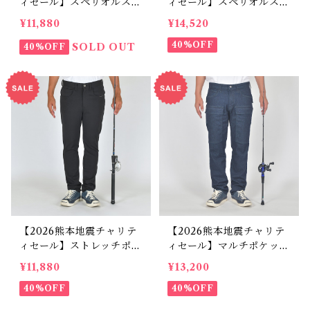
ィセール】スペリオルスト
ィセール】スペリオルスト
レッチジーンズ BW-110V
レッチ立体裁断ジーンズ
¥11,880
¥14,520
H
BW-109VH
40%OFF
SOLD OUT
40%OFF
【2026熊本地震チャリテ
【2026熊本地震チャリテ
ィセール】ストレッチポン
ィセール】マルチポケット
チパンツ ブラック BW
デニムパンツ BW-201VM
¥11,880
¥13,200
-107VM
40%OFF
40%OFF