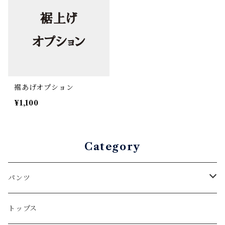
裾あげオプション
¥1,100
Category
パンツ
ロングパンツ
トップス