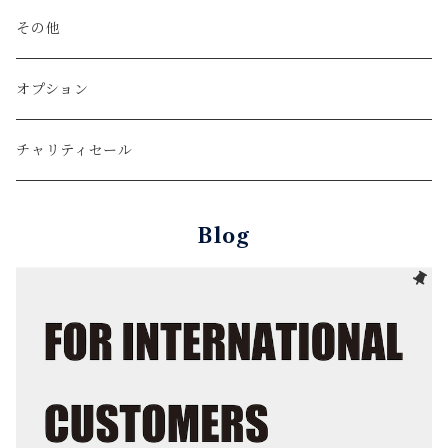
スリム（全体的に細い形）
ショートパンツ
その他
テーパード（膝から裾にかけて細くなる形）
Denim
オプション
レギュラー（全体的に少しゆとりがある形）
Color
チャリティセール
リラックス（全体的にゆとりがある形）
Blog