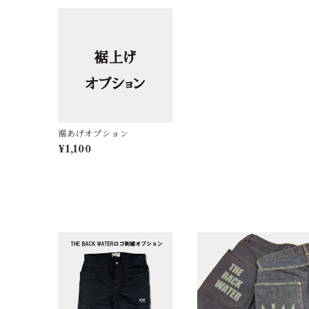
裾あげオプション
¥1,100