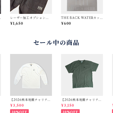
レーザー加工オプション
THE BACK WATERカッ
【インディゴデニム製品と
ティングステッカー
¥1,650
¥600
一緒にご注文してくださ
い】
セール中の商品
【2026熊本地震チャリティ
【2026熊本地震チャリティ
シ
セール】ロゴ刺繍ロングTシ
セール】ロゴ刺繍ヴィンテ
¥3,500
¥3,150
ャツ ホワイト
ージテイストTシャツ カー
キ
30%OFF
30%OFF