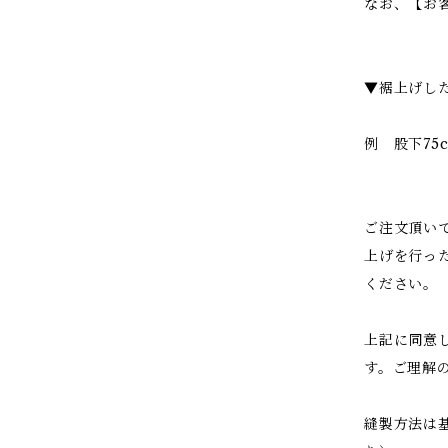
なお、【お
▼裾上げし
例 股下75
ご注文頂い
上げを行っ
ください。
上記に同意
す。ご理解
縫製方法は