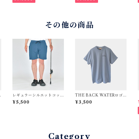
その他の商品
レギュラーシルエットコッ
THE BACK WATERロゴ
トンナイロンイージーショ
プリントTシャツ くすみブ
¥5,500
¥3,500
ートパンツ "The Sallow Ga
ルー
me" ネイビーブルー BW-
307FLS
Category