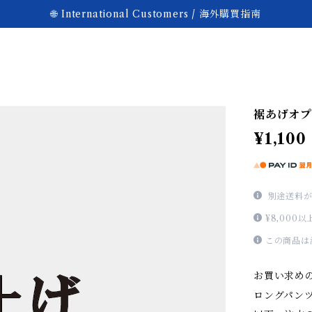
🌐 International Customers / 海外購買指南
裾あげオプ
¥1,100
別途送料が
¥8,00
この商品は
お買い求め
ロングパン