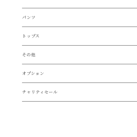
パンツ
ロングパンツ
トップス
スリム（全体的に細い形）
ショートパンツ
その他
テーパード（膝から裾にかけて細くなる形）
Denim
オプション
レギュラー（全体的に少しゆとりがある形）
Color
チャリティセール
リラックス（全体的にゆとりがある形）