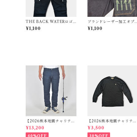
THE BACK WATERロゴ
ブランドレーザー加工オプ
刺繡オプション
ション【インディゴデニム
¥1,100
¥1,100
製品と一緒にご注文してく
ださい】
【2026熊本地震チャリティ
【2026熊本地震チャリティ
セール】マルチポケットデ
セール】ロゴ刺繍ロングT
¥13,200
¥3,500
ニムパンツ BW-201VM
ャツ ブラック
40%OFF
30%OFF