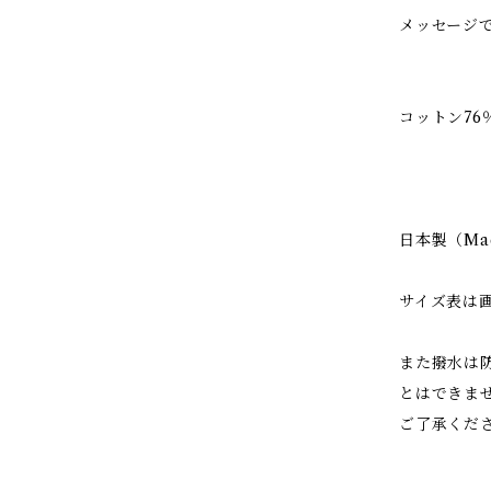
メッセージ
コットン76
日本製（Made
サイズ表は
また撥水は
とはできま
ご了承くだ