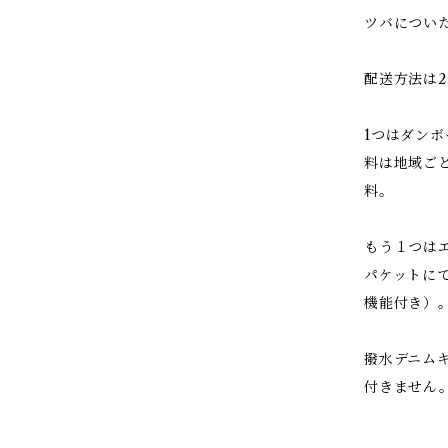
ツバについ
配送方法は
1つはダン
料は地域ご
料。
もう１つは
パケットに
機能付き）
撥水デニム
付きません