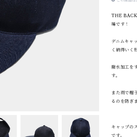
この商品は
THE BA
場です！
デニムキャ
く納得いく
撥水加工を
す。
また雨で帽
るのを防ぎ
キャップの
です。