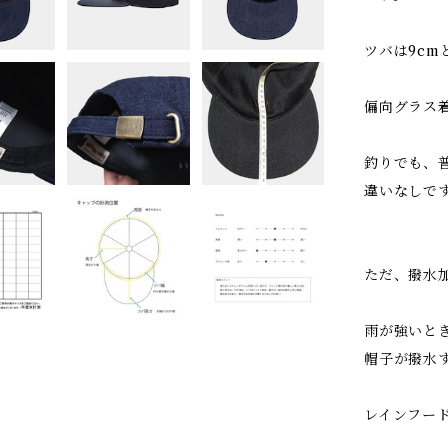
ツバは9cm
偏向グラス
釣りでも、
違いなしで
ただ、撥水
雨が強いと
帽子が撥水
レインフー