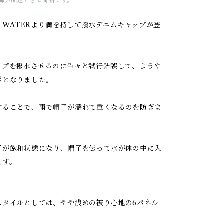
海外配送できる商品です。
CK WATERより満を持して撥水デニムキャップが登
ップを撥水させるのに色々と試行錯誤して、ようや
形となりました。
することで、雨で帽子が濡れて重くなるのを防ぎま
子が飽和状態になり、帽子を伝って水が体の中に入
ます。
スタイルとしては、やや浅めの被り心地の6パネル