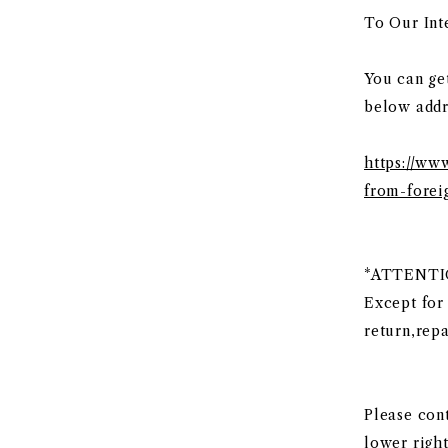
To Our Int
You can ge
below addr
https://ww
from-forei
*ATTENT
Except for
return,rep
Please cont
lower right