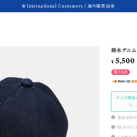
🌐 International Customers / 海外購買指南
撥水デニム
5,500
¥
残り1点
※この商品
て、
別途送料が
¥8,00