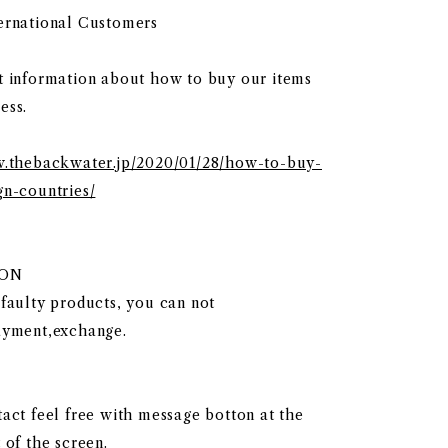
ernational Customers
t information about how to buy our items
ess.
w.thebackwater.jp/2020/01/28/how-to-buy-
gn-countries/
ION
 faulty products, you can not
ayment,exchange.
act feel free with message botton at the
 of the screen.