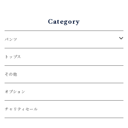
Category
パンツ
ロングパンツ
トップス
スリム（全体的に細い形）
ショートパンツ
その他
テーパード（膝から裾にかけて細くなる形）
Denim
オプション
レギュラー（全体的に少しゆとりがある形）
Color
チャリティセール
リラックス（全体的にゆとりがある形）