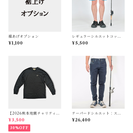
裾あげオプション
レギュラーシルエットコット
ンナイロンイージーショート
¥1,100
¥5,500
パンツ ターコイズ BW-307
FLS
【2026熊本地震チャリティセ
テーパードシルエット：スト
ール】ロゴ刺繍ロングTシャ
レッチ立体裁断ジーンズ B
¥3,500
¥26,400
ツ ブラック
W-103VM
30%OFF